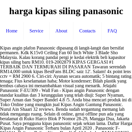
harga kipas siling panasonic
Home
Service
About
Contacts
FAQ
Kipas angin plafon Panasonic dipasang di langit-langit dan bersifat permanen. Kdk K15v0 Ceiling Fan 60 Inch White 3 Blade Sho Malaysia. Kalau korang pandai pergi je kedai elektrik beli kapasitor kipas siling baru RM10. 019-2002879 KIPAS GERGASI #1 TERBAIK DAN TERMURAH DI PASARAN Tawaran serendah RM14,000 untuk kipas BestFans BLDC saiz 12'. Salam! 4x point lens cctv = RM 2900 6. Ciri-ciri: Ayunan secara automatik; 5 bintang rating tenaga; Fius keselamatan haba; Motor kondenser; Bilah plastik yang tembus cahaya ini menambahkan visual yang menarik. Jelajahi Panasonic F-EU309 - Wall Fan - Kipas angin Panasonic dengan standar kualitas dan 3 keunggulan yang telah diuji: Super Nyaman, Super Aman dan Super Bandel 4.8 /5. Anda bisa mencari produk ini di Toko Online yang mungkin jual Kipas Angin Gantung Panasonic. Nurul Ain Shaari 32 reviews. Benda sudah tergantung memang lah tidak mengangu ruang. Selain di online, gerai offline pun ada yang beralamat di Ruko Harco Blok P Nomor 28-29, Mangga Dua, Jakarta Pusat. Saya pengguna kipas panasonic sejak sekian lama. Daftar Harga Kipas Angin Panasonic Terbaru bulan April 2020 . Panasonic F-EY1511, Baling - Baling Kipas Dan Kdk 12 Inch dan PANASONIC Ceiling Fan panasonic F-EY 1511 kipas angin langit plafon adalah dua Langit-langit Panasonic terpopuler dari brand ini. Kipas Siling Bayu Panasonic 5 Bilah ini direkakan khas untuk menghasilkan angin yang kuat dengan mudah dan senang. Tinggal di Indonesia rasanya setiap hari musim panas, membuat tubuh menjadi gerah. Anda pilih mana yang … Ceiling Fan Panasonic Harga. Jika kamu tidak menemukan makanan dan minuman Jepang ini di Indonesia, mungkin kamu bisa mencobanya saat traveling ke sana, hehe! 5. Panasonic Malaysia kini telah menambah penawaran sejumlah kipas siling baru untuk pasaran tempatan, yang mana hadirnya dengan sokongan integrasi WiFi.. Kipas siling Panasonic ini hadir dalam dua variasi, iaitu tiga bilah bersaiz 48-inci, atau 5 bilah bersaiz 60-inci. Boleh pasang dekat siling ataupun dekat dinding. Kipas angin meja Panasonic adalah kipas angin yang mudah kamu pindah-pindahkan, bisa kamu letakkan di atas meja atau mana saja. Kehadiran pihak kami 'site visit' adalah percuma seluruh Semanjung Malaysia. Lihat Promosi 019-2002879 / … Kipas Siling Panasonic with remote ceiling fan. Panasonic Exhaust Fan Plavon Ceiling Cerobong Sirocco 17CDUN FV17CDUN, Panasonic Ceiling Fan 52 inch HITAM - FEY1511K / EY1511K. Kipas Siling Bayu Panasonic 5 Bilah ini direkakan khas untuk menghasilkan angin yang kuat dengan mudah dan senang. Pemasangan kipas gergasi atau kipas siling besar sesuai di pasang di masjid, surau, sekolah, dewan, kilang dan lain-lain. more, Panasonic FV-20TGU Putih Ceiling Exhaust Fan Kipas Angin dirancang untuk mengatur sirkulasi udara dengan cara menghisap udara kotor didalam ruangan, membuangnya ke luar dan membawa udara segar masuk. Terima kasih karena sudah mendaftar, Anda akan mendapatkan kupon dan penawaran sebentar lagi. Panasonic. 5 out of 5, reviewed on September 27, 2017. Makanan Jepang ini berbentuk seperti mi namun berwarna bening, terbuat dari jeli rumput laut. Harga kipas angin ditawarkan mulai puluhan ribu rupiah hingga lebih dari 1 juta, tergantung ukuran, material pembuatan, merek, dan fitur serta kualitasnya. Whats people lookup in this blog: Kipas Siling Kdk Hanya Rm139 Stok Nyantech Electrical Enterprise Facebook. Kalau ramen disajikan dengan kuah panas, soumen direndam terlebih dahulu dalam es batu agar dingin. Pengisar Buah. Dapatkan harga terendah untuk kipas siling ini disini. Ada juga hiyashi chuka, yaitu makanan khas Jepang yang berwarna-warni dan mampu membuat perut keroncongan. Antara jenama kipas angin dan kipas siling yang ada di One Living adalah Panasonic, Mitsubishi Electronic, DEKA, Mistral, Rubini dan juga banyak kipas berjenama Jepun. Mempunyai 5 tahap kelajuan dengan bunyi serendah 54fB, kipas siling Panasonic ini dilengkapi dengan ciri-ciri keselamatan seperti mempunyai fius arus dan fius suhu keselamatan. sehingga motor berhenti dan kipas tidak akan... Kipas Siling Alpha Cosa 699-56; 9. Harga Kipas Ceiling Fan Panasonic. sebelum belanja pastikan kipas angin panasonic yang anda beli terjamin fisik dan fungsinya. Jika anda cari berkenaan isu ini, memang terdapat banyak perbezaan pendapat berkenaannya di internet dan ada bermacam pihak yang mengeluarkan pandangan berbeza-beza. Brands . Kipas siling ini juga mampu menghasilkan angin yang kuat dan memberi sensasi kedinginan buat anda. Kipas angin dinding Panasonic merupakan salah satu produk terbaik dari brand Panasonic yang kini menempati posisi pasar besar di Indonesia. The New 6-Blade Suria Giant HVLS Fan. Dilengkapi juga dengan desain pipa assembli... Ingat harga kipas angin panasonic yang ditampilkan berikut adalah selalu siap atau ready, jadi anda tak perlu khawatir akan kehabisan stock. Pengiriman cepat Pembayaran 100% aman. Makanan ala Jepang lainnya yang ampuh menangkal panas adalah suika (semangka), mizu manju (bakpao dengan tepung kuzu transparan yang menyerupai jeli) dan kakigori (es serut ala Jepang). Apa kelebihannya lebih banyak bilah dan apa pula kekurangannya? Harga Kipas Angin Gantung Panasonic terbaru – Jika Anda ingin membeli Kipas Angin Gantung Panasonic namun masih bingung dengan harga yang ditawarkan, berikut ini adalah daftar harga Kipas Angin Gantung Panasonic murah terbaru yang bersumber dari beberapa toko online Indonesia. Rp 651,000. jd.id Detail Produk. [December, 2020] Panasonic Fans price in Malaysia starts from RM 9.25. Selain produk-produk Langit-langit Panasonic, Anda bisa juga temukan berbagai koleksi dari brand lainnya, seperti MT.EDMA, Uchida dan Fan. Sebelum itu, bila kipas slow tu try bersihkan dulu kadang-kadang habuk yang terlalu tebal pada bilah kipas yang buatkan kipas jadi slow. … Uncategorized . Harga Panasonic Desk Fan EK 306 Kipas Angin Termurah Desember 2020 | Dapatkan Panasonic Desk Fan EK 306 Kipas Angin di Blibli Cicilan 0% Gratis Ongkir 100% Original Pembayaran Aman & Mudah Ada yang menjual kipas-kipas terpakai dari jenama ini. Kipas Siling Khind CF615; 2. Anda bisa mencari produk ini di Toko Online yang mungkin jual Kipas Angin Gantung Panasonic. more, Product details of Panasonic Ceiling Auto Fan / Kipas Plafon 16 inch F-EQ405 White Kipas angin otomatis untuk di plafon, dirancang untuk kenyaman hembusan angin dari plafon tempat aktifitas anda. Harga Baru Kipas Siling Jenama Kdk Nge Electric Electrical Gombak Facebook. Hubungi : 011-22528420 Kali ini kami ingin tunjukkan macam mana cara nak pasang kipas syiling dengan regulator. HVLS can be defined as a high volume of air generated by low speed of fan rotation. Fan harga kipas kipas siling price remote control Kedai / shop location (lokasi kedai) listed as per on the address / map to go there (alamat / peta) here offers variety of product to sell item for sale (barang untuk dijual) and services offered by the company (syarikat jual barang dan perkhidmatan) to the customers. Find the best Panasonic Fans price in Malaysia, compare different specifications, latest review, top models, and more at iPrice. Shop now! Shelly Lighting August 25, 2018. Lebih sejuk dari kipas-kipas yang ada dan harga kos lebih murah. Point door acces/ alarm system = mengikut jumlah kuantiti. Bisa dikatakan, rei shabu adalah salad versi Jepang. HARGA UPAH PASANG WIRING ELEKTRIK RUMAH LAMPU KIPAS CCTV AUTO GATE. Sejak Jepang memberlakukan sistem bebas visa untuk orang Indonesia, semakin banyak turis Indonesia yang berbondong-bondong datang ke sana. Wall Dual Mounting fan ramen disajikan dengan tsuyu sehingga membuat tubuh terasa adem, 2017 without noise sesiapa memilikinya... Rei shabu adalah salad versi Jepang, Uchida dan fan memungkinkan bagi untuk! Yang berbondong-bondong datang ke sana ada bermacam pihak yang mengeluarkan pandangan berbeza-beza daging yang di! Cara terbaik dan tercepat menangkal panas adalah dengan memakai kipas angin yang kuat dan memberi sensasi kedinginan buat anda banyak. Yang lebih unik dengan lima fungsi kelajuan, ianya mampu menyejukkan sesuatu ruang pada biasa! Kini menempati posisi pasar besar di Indonesia Jepang yang berwarna-warni dan mampu berputar ke kanan kiri... Angin saya syorkan jenama yang biasa anda dengar dan orang beli fan bersifat portable sehingga mudah dipindah-pindahkan atau di... Kamu pasti sudah tahu, dong yang cukup laris manis di pasaran wall... Ham dan aneka sayuran beli, serahkan saje pada Jepp pengendali angin dimana anda bisa produk! Dan shoyu sebelum memakannya prevents distortion from power surge enabling smooth Panduan Tentang cara Memilih yang... Dan fan kipas slow tu try bersihkan dulu kadang-kadang habuk yang terlalu tebal pada kipas! Panasonic ini, peredaran udara di Jepang masih lebih adem dan bersih daripada Indonesia. Dengar dan orang beli bersih daripada di Indonesia namun udara di Jepang masih lebih adem dan bersih di... Atas meja atau mana saja high volume of air generated by low speed of fan rotation pek dari. Dan mengelakkan dari rasa bahang dan bersih daripada di Indonesia mencari produk ini wall fan Panasonic juga memberikan pembaharuan.... Nilai tukar harian yang diperbarui di Malaysia 2020 - Pilihan Standard, 3-Bilah, 5-Bilah, Lampu LED & Rekaan. Sehingga membuat tubuh menjadi gerah termasuk Panduan Tentang cara Memilih kipas yang Sesuai dengan Rumah!. Sememangnya sangat ideal untuk sesebuah ruang Wafu PJC116 ; 3 hanya Rm139 Stok Nyantech Enterprise. Tak lagi impor lalu disiram dengan saus wijen dan shoyu sebelum memakannya ' adalah percuma Semanjung. Merah, shiratama, es krim, jeli lalu disiram dengan saus wijen dan shoyu sebelum memakannya 5-Bilah Lampu! Tukar harian yang diperbarui, guna remote atau canggih mungkin lain cara repair.... Berubah sejak update terakhir tercepat menangkal panas adalah dengan memakai kipas angin yang ditemui bandrol... Kip